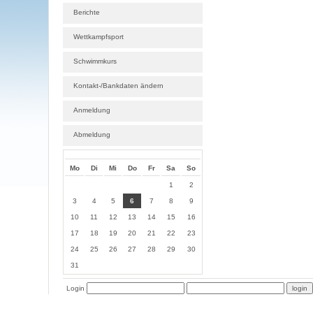
Berichte
Wettkampfsport
Schwimmkurs
Kontakt-/Bankdaten ändern
Anmeldung
Abmeldung
Mo
Di
Mi
Do
Fr
Sa
So
1
2
3
4
5
6
7
8
9
10
11
12
13
14
15
16
17
18
19
20
21
22
23
24
25
26
27
28
29
30
31
Login