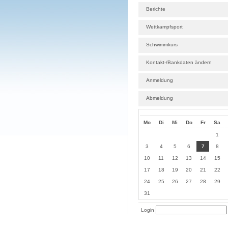
Berichte
Wettkampfsport
Schwimmkurs
Kontakt-/Bankdaten ändern
Anmeldung
Abmeldung
Mo
Di
Mi
Do
Fr
Sa
1
3
4
5
6
7
8
10
11
12
13
14
15
17
18
19
20
21
22
24
25
26
27
28
29
31
Login