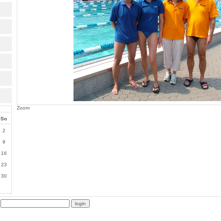
Zoom
So
2
9
16
23
30