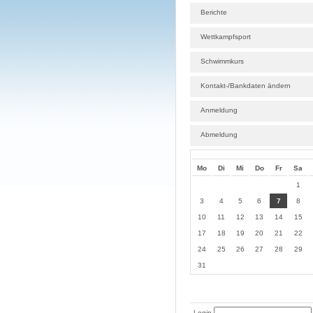
Berichte
Wettkampfsport
Schwimmkurs
Kontakt-/Bankdaten ändern
Anmeldung
Abmeldung
Mo
Di
Mi
Do
Fr
Sa
1
3
4
5
6
7
8
10
11
12
13
14
15
17
18
19
20
21
22
24
25
26
27
28
29
31
Login