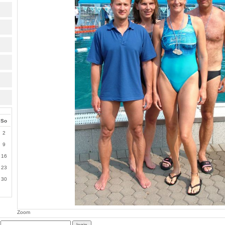
So
2
9
16
23
30
Zoom