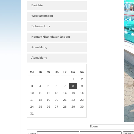
Berichte
Wettkampfsport
Schwimmkurs
Kontakt-/Bankdaten ändern
Anmeldung
Abmeldung
Mo
Di
Mi
Do
Fr
Sa
So
1
2
3
4
5
6
7
8
9
10
11
12
13
14
15
16
17
18
19
20
21
22
23
24
25
26
27
28
29
30
31
Zoom
Login